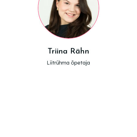
Triina Rähn
Liitrühma õpetaja