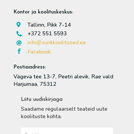
Kontor ja koolituskeskus:
Tallinn, Pikk 7-14

+372 551 5593

info@vunkkoolitused.ee

Facebook

Postiaadress:
Vägeva tee 13-7, Peetri alevik, Rae vald
Harjumaa, 75312
Liitu uudiskirjaga
Saadame regulaarselt teateid uute
koolituste kohta.