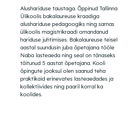
Alushariduse taustaga. Õppinud Tallinna
Ülikoolis bakalaureuse kraadiga
alushariduse pedagoogiks ning samas
ülikoolis magistrikraadi omandanud
hariduse juhtimises. Bakalaureuse teisel
aastal suundusin juba õpetajana tööle
Naba lasteaeda ning seal on tänaseks
täitunud 5 aastat õpetajana. Kooli
õpingute jooksul olen saanud teha
praktikaid erinevates lasteaedades ja
kollektiivides ning paaril korral ka
koolides.