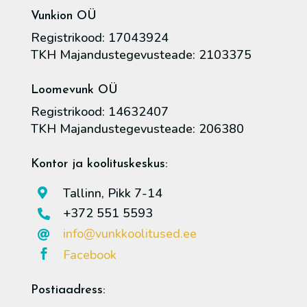
Vunkion OÜ
Registrikood: 17043924
TKH Majandustegevusteade: 2103375
Loomevunk OÜ
Registrikood: 14632407
TKH Majandustegevusteade: 206380
Kontor ja koolituskeskus:
Tallinn, Pikk 7-14

+372 551 5593

info@vunkkoolitused.ee

Facebook

Postiaadress: