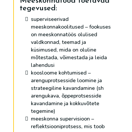
Meeskonnatööd toetavad
tegevused:
superviseerivad
meeskonnakoolitused – fookuses
on meeskonnatöös olulised
valdkonnad, teemad ja
küsimused, mida on oluline
mõtestada, võimestada ja leida
lahendusi
koosloome kohtumised –
arenguprotsesside loomine ja
strateegiline kavandamine (sh
arengukava, õppeprotsesside
kavandamine ja kokkuvõtete
tegemine)
meeskonna supervisioon –
reflektsiooniprotsess, mis toob