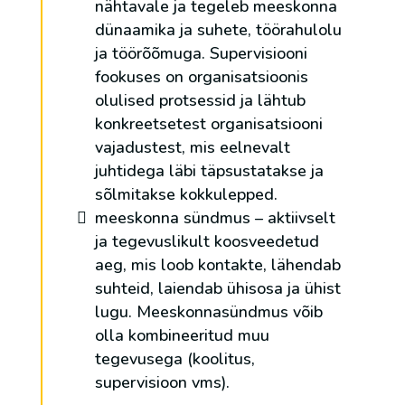
nähtavale ja tegeleb meeskonna
dünaamika ja suhete, töörahulolu
ja töörõõmuga. Supervisiooni
fookuses on organisatsioonis
olulised protsessid ja lähtub
konkreetsetest organisatsiooni
vajadustest, mis eelnevalt
juhtidega läbi täpsustatakse ja
sõlmitakse kokkulepped.
meeskonna sündmus – aktiivselt
ja tegevuslikult koosveedetud
aeg, mis loob kontakte, lähendab
suhteid, laiendab ühisosa ja ühist
lugu. Meeskonnasündmus võib
olla kombineeritud muu
tegevusega (koolitus,
supervisioon vms).