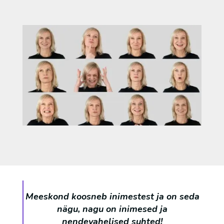
Meeskond koosneb inimestest ja on seda
nägu, nagu on inimesed ja
nendevahelised suhted!