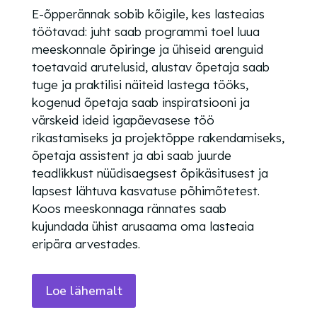
E-õpperännak sobib kõigile, kes lasteaias
töötavad: juht saab programmi toel luua
meeskonnale õpiringe ja ühiseid arenguid
toetavaid arutelusid, alustav õpetaja saab
tuge ja praktilisi näiteid lastega tööks,
kogenud õpetaja saab inspiratsiooni ja
värskeid ideid igapäevasese töö
rikastamiseks ja projektõppe rakendamiseks,
õpetaja assistent ja abi saab juurde
teadlikkust nüüdisaegsest õpikäsitusest ja
lapsest lähtuva kasvatuse põhimõtetest.
Koos meeskonnaga rännates saab
kujundada ühist arusaama oma lasteaia
eripära arvestades.
Loe lähemalt