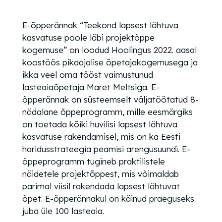
E-õpperännak “Teekond lapsest lähtuva
kasvatuse poole läbi projektõppe
kogemuse” on loodud Hoolingus 2022. aasal
koostöös pikaajalise õpetajakogemusega ja
ikka veel oma tööst vaimustunud
lasteaiaõpetaja Maret Meltsiga. E-
õpperännak on süsteemselt väljatöötatud 8-
nädalane õppeprogramm, mille eesmärgiks
on toetada kõiki huvilisi lapsest lähtuva
kasvatuse rakendamisel, mis on ka Eesti
haridusstrateegia peamisi arengusuundi. E-
õppeprogramm tugineb praktilistele
näidetele projektõppest, mis võimaldab
parimal viisil rakendada lapsest lähtuvat
õpet. E-õpperännakul on käinud praeguseks
juba üle 100 lasteaia.