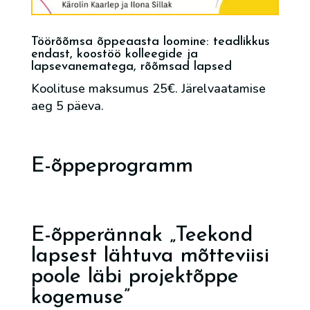
Töörõõmsa õppeaasta loomine: teadlikkus
endast, koostöö kolleegide ja
lapsevanematega, rõõmsad lapsed
Koolituse maksumus 25€. Järelvaatamise
aeg 5 päeva.
E-õppeprogramm
E-õpperännak „Teekond
lapsest lähtuva mõtteviisi
poole läbi projektõppe
kogemuse”