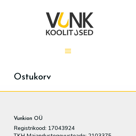
Ostukorv
Vunkion OÜ
Registrikood: 17043924
TKH Majandustegevusteade: 2103375