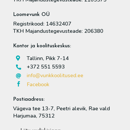
Loomevunk OÜ
Registrikood: 14632407
TKH Majandustegevusteade: 206380
Kontor ja koolituskeskus:
Tallinn, Pikk 7-14

+372 551 5593

info@vunkkoolitused.ee

Facebook

Postiaadress:
Vägeva tee 13-7, Peetri alevik, Rae vald
Harjumaa, 75312