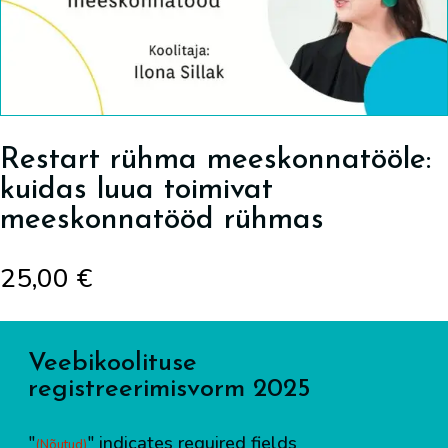
Restart rühma meeskonnatööle:
kuidas luua toimivat
meeskonnatööd rühmas
25,00
€
Veebikoolituse
registreerimisvorm 2025
"
" indicates required fields
(Nõutud)