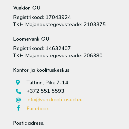
Vunkion OÜ
Registrikood: 17043924
TKH Majandustegevusteade: 2103375
Loomevunk OÜ
Registrikood: 14632407
TKH Majandustegevusteade: 206380
Kontor ja koolituskeskus:
Tallinn, Pikk 7-14

+372 551 5593

info@vunkkoolitused.ee

Facebook

Postiaadress: