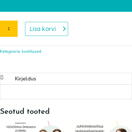
Restart
Lisa korvi
rühma
meeskonnatööle:
kuidas
Kategooria:
koolitused
luua
toimivat
meeskonnatööd
rühmas
Kirjeldus
kogus
Seotud tooted