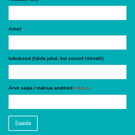
Amet
Isikukood (täida juhul, kui soovid tõendit)
Arve saaja / maksja andmed
(Nõutud)