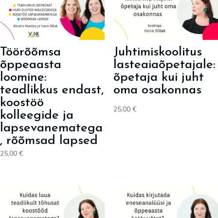
Töörõõmsa
Juhtimiskoolitus
õppeaasta
lasteaiaõpetajale:
loomine:
õpetaja kui juht
teadlikkus endast,
oma osakonnas
koostöö
25,00
€
kolleegide ja
lapsevanematega
, rõõmsad lapsed
25,00
€