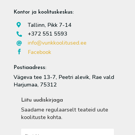
Kontor ja koolituskeskus:
Tallinn, Pikk 7-14

+372 551 5593

info@vunkkoolitused.ee

Facebook

Postiaadress:
Vägeva tee 13-7, Peetri alevik, Rae vald
Harjumaa, 75312
Liitu uudiskirjaga
Saadame regulaarselt teateid uute
koolituste kohta.