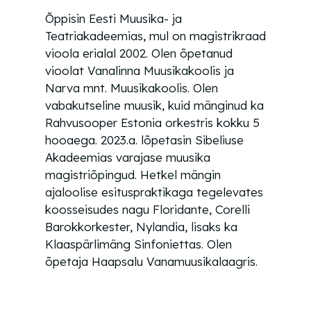
Õppisin Eesti Muusika- ja
Teatriakadeemias, mul on magistrikraad
vioola erialal 2002. Olen õpetanud
vioolat Vanalinna Muusikakoolis ja
Narva mnt. Muusikakoolis. Olen
vabakutseline muusik, kuid mänginud ka
Rahvusooper Estonia orkestris kokku 5
hooaega. 2023.a. lõpetasin Sibeliuse
Akadeemias varajase muusika
magistriõpingud. Hetkel mängin
ajaloolise esituspraktikaga tegelevates
koosseisudes nagu Floridante, Corelli
Barokkorkester, Nylandia, lisaks ka
Klaaspärlimäng Sinfoniettas. Olen
õpetaja Haapsalu Vanamuusikalaagris.