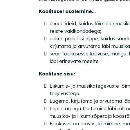
Koolitusel osalemine…
annab ideid, kuidas lõimida muusika
teiste valdkondadega;
pakub praktilisi nippe, kuidas saa
kirjutama ja arvutama läbi muusika-
seab fookusesse loovuse, mängu, l
läbi erinevate meelte.
Koolituse sisu:
Liikumis- ja muusikategevuste lõi
tegevustega.
Lugema, kirjutama ja arvutama läbi
Lapse arengu toetamine läbi rüh
muusika- ja liikumisõpetaja koostö
Fookuses on loovus, lõimimine, män