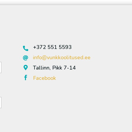
+372 551 5593

info@vunkkoolitused.ee

Tallinn, Pikk 7-14

Facebook
