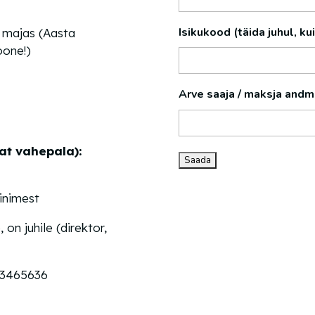
Isikukood (täida juhul, ku
a majas (Aasta
oone!)
Arve saaja / maksja and
at vahepala):
inimest
 on juhile (direktor,
53465636