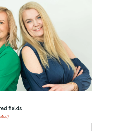
red fields
utud)