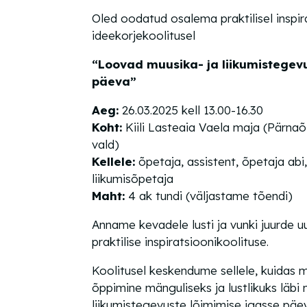
Oled oodatud osalema praktilisel inspir
ideekorjekoolitusel
“Loovad muusika- ja liikumistegev
päeva”
Aeg:
26.03.2025 kell 13.00-16.30
Koht:
Kiili Lasteaia Vaela maja (Pärnaõie
vald)
Kellele:
õpetaja, assistent, õpetaja abi
liikumisõpetaja
Maht:
4 ak tundi (väljastame tõendi)
Anname kevadele lusti ja vunki juurde u
p
raktilise inspiratsioonikoolituse.
Koolitusel keskendume sellele, kuidas 
õppimine mänguliseks ja lustlikuks läbi
liikumistegevuste lõimimise igasse päe