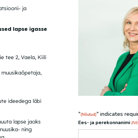
atsiooni- ja
used lapse igasse
 tee 2, Vaela, Kiili
, muusikaõpetaja,
ute ideedega läbi
"
" indicates requi
(Nõutud)
muuta lapse jaoks
Ees- ja perekonnanimi
(Nõ
 muusika- ning
va.