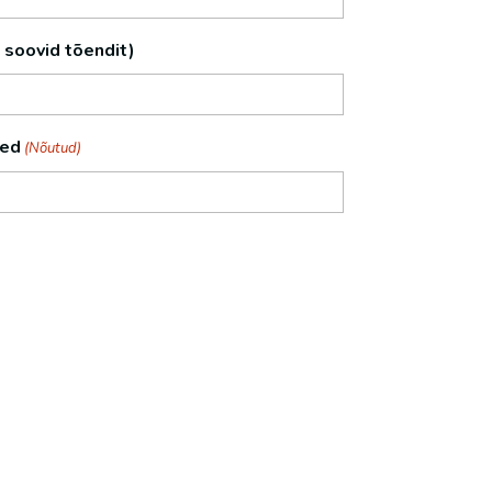
i soovid tõendit)
med
(Nõutud)