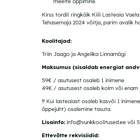
meelte õppimine.
Kirss tordil:
ringkäik Kiili Lasteaia Vael
Tehasemaja 2024 võitja, parim avalik h
Koolitajad:
Triin Jaago ja Angelika Linnamägi
Maksumus (sisaldab energiat andv
59€ / asutusest osaleb 1 inimene
49€ / asutusest osaleb kolm või enam 
!!! Kui lasteaiast osaleb kasvõi 1 inimene,
õppejuht) osalemine tasuta.
Lisainfo:
info@vunkkoolitused.ee või 
Ettevõtte rekvisiidid: