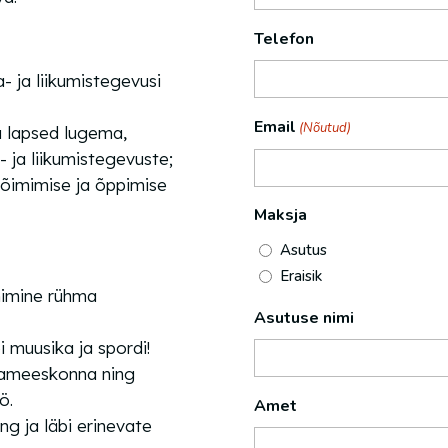
Telefon
- ja liikumistegevusi
Email
(Nõutud)
da lapsed lugema,
 ja liikumistegevuste;
õimimise ja õppimise
Maksja
Asutus
Eraisik
mimine rühma
Asutuse nimi
 muusika ja spordi!
mameeskonna ning
ö.
Amet
g ja läbi erinevate