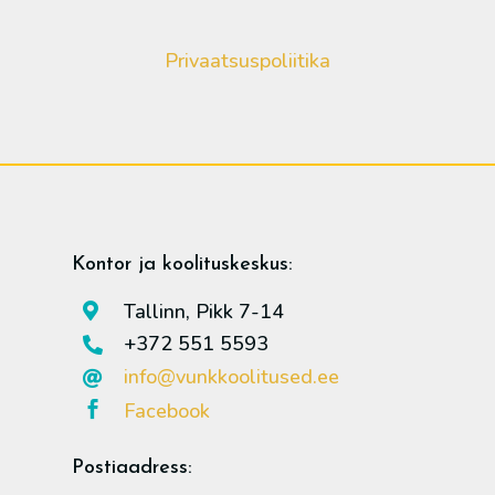
Privaatsuspoliitika
Kontor ja koolituskeskus:
Tallinn, Pikk 7-14

+372 551 5593

info@vunkkoolitused.ee

Facebook

Postiaadress: