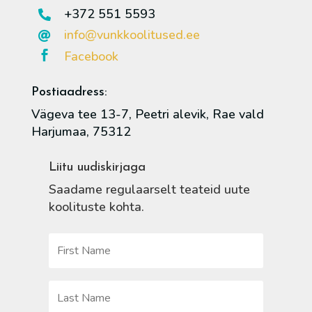
+372 551 5593

info@vunkkoolitused.ee

Facebook

Postiaadress:
Vägeva tee 13-7, Peetri alevik, Rae vald
Harjumaa, 75312
Liitu uudiskirjaga
Saadame regulaarselt teateid uute
koolituste kohta.