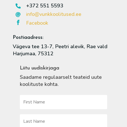
+372 551 5593

info@vunkkoolitused.ee

Facebook

Postiaadress:
Vägeva tee 13-7, Peetri alevik, Rae vald
Harjumaa, 75312
Liitu uudiskirjaga
Saadame regulaarselt teateid uute
koolituste kohta.