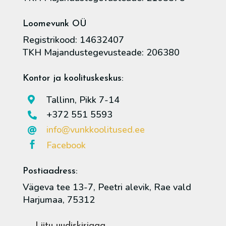
Loomevunk OÜ
Registrikood: 14632407
TKH Majandustegevusteade: 206380
Kontor ja koolituskeskus:
Tallinn, Pikk 7-14

+372 551 5593

info@vunkkoolitused.ee

Facebook

Postiaadress:
Vägeva tee 13-7, Peetri alevik, Rae vald
Harjumaa, 75312
Liitu uudiskirjaga