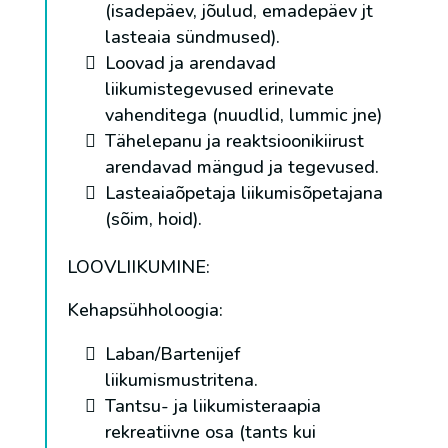
(isadepäev, jõulud, emadepäev jt
lasteaia sündmused).
Loovad ja arendavad
liikumistegevused erinevate
vahenditega (nuudlid, lummic jne)
Tähelepanu ja reaktsioonikiirust
arendavad mängud ja tegevused.
Lasteaiaõpetaja liikumisõpetajana
(sõim, hoid).
LOOVLIIKUMINE:
Kehapsühholoogia:
Laban/Bartenijef
liikumismustritena.
Tantsu- ja liikumisteraapia
rekreatiivne osa (tants kui