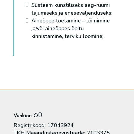
Süsteem kunstiliseks aeg-ruumi
tajumiseks ja eneseväljenduseks;
Aineõppe toetamine – lõimimine
ja/või aineõppes õpitu
kinnistamine, terviku loomine;
Vunkion OÜ
Registrikood: 17043924
TKH Majandustegevusteade: 2103375