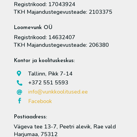
Registrikood: 17043924
TKH Majandustegevusteade: 2103375
Loomevunk OÜ
Registrikood: 14632407
TKH Majandustegevusteade: 206380
Kontor ja koolituskeskus:
Tallinn, Pikk 7-14

+372 551 5593

info@vunkkoolitused.ee

Facebook

Postiaadress:
Vägeva tee 13-7, Peetri alevik, Rae vald
Harjumaa, 75312