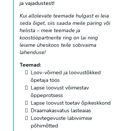
ja vajadustest!
Kui allolevate teemade hulgast ei leia
seda õiget, siis saada meile päring või
helista – meie teemade ja
koostööpartnerite ring on lai ning
leiame üheskoos teile sobivaima
lahenduse!
Teemad:
Loov-võimed ja loovustõkked
õpetaja töös
Lapse loovust võimestav
õppeprotsess
Lapse loovust toetav õpikeskkond
Draamakasvatus lasteaias
Loovtegevuste läbiviimise
põhimõtted