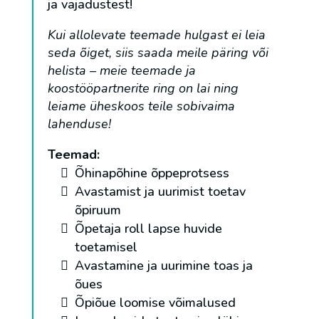
ja vajadustest!
Kui allolevate teemade hulgast ei leia
seda õiget, siis saada meile päring või
helista – meie teemade ja
koostööpartnerite ring on lai ning
leiame üheskoos teile sobivaima
lahenduse!
Teemad:
Õhinapõhine õppeprotsess
Avastamist ja uurimist toetav
õpiruum
Õpetaja roll lapse huvide
toetamisel
Avastamine ja uurimine toas ja
õues
Õpiõue loomise võimalused