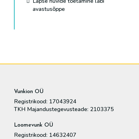
Lapse huvide toetamine läbi
avastusõppe
Vunkion OÜ
Registrikood: 17043924
TKH Majandustegevusteade: 2103375
Loomevunk OÜ
Registrikood: 14632407