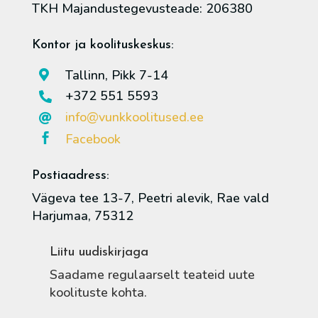
TKH Majandustegevusteade: 206380
Kontor ja koolituskeskus:
Tallinn, Pikk 7-14

+372 551 5593

info@vunkkoolitused.ee

Facebook

Postiaadress:
Vägeva tee 13-7, Peetri alevik, Rae vald
Harjumaa, 75312
Liitu uudiskirjaga
Saadame regulaarselt teateid uute
koolituste kohta.