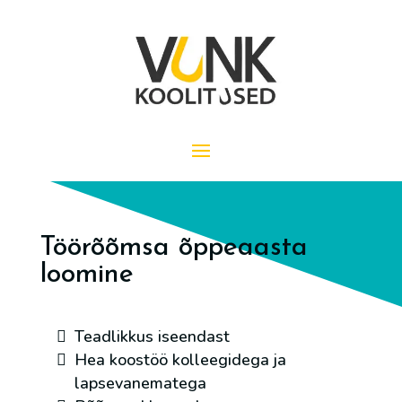
Töörõõmsa õppeaasta
loomine
Teadlikkus iseendast
Hea koostöö kolleegidega ja
lapsevanematega