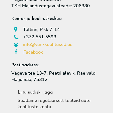
TKH Majandustegevusteade: 206380
Kontor ja koolituskeskus:
Tallinn, Pikk 7-14

+372 551 5593

info@vunkkoolitused.ee

Facebook

Postiaadress:
Vägeva tee 13-7, Peetri alevik, Rae vald
Harjumaa, 75312
Liitu uudiskirjaga
Saadame regulaarselt teateid uute
koolituste kohta.